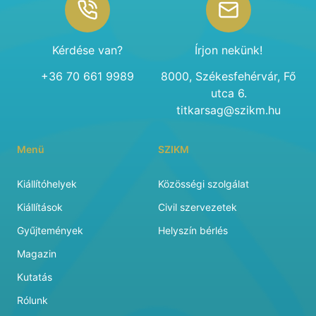
Kérdése van?
Írjon nekünk!
+36 70 661 9989
8000, Székesfehérvár, Fő
utca 6.
titkarsag@szikm.hu
Menü
SZIKM
Kiállítóhelyek
Közösségi szolgálat
Kiállítások
Civil szervezetek
Gyűjtemények
Helyszín bérlés
Magazin
Kutatás
Rólunk