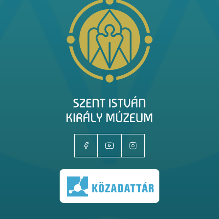
Kiállítóhelyek
Kiállítások
Gyűjtemények
Magazin
Kutatás
Rólunk