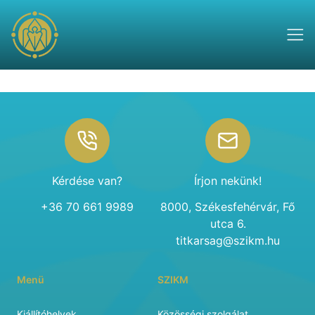
Footer
Kérdése van?
Írjon nekünk!
+36 70 661 9989
8000, Székesfehérvár, Fő
utca 6.
titkarsag@szikm.hu
Menü
SZIKM
Kiállítóhelyek
Közösségi szolgálat