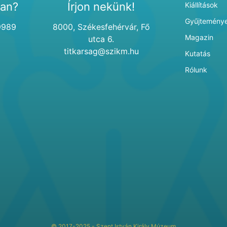
van?
Írjon nekünk!
Kiállítások
Gyűjtemény
9989
8000, Székesfehérvár, Fő
Magazin
utca 6.
titkarsag@szikm.hu
Kutatás
Rólunk
© 2017-2025 - Szent István Király Múzeum