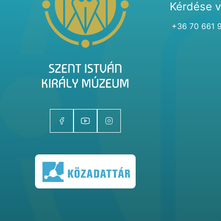
Kérdése 
+36 70 661 
Kiállítóhelyek
Kiállítások
Gyűjtemények
Magazin
Kutatás
Rólunk