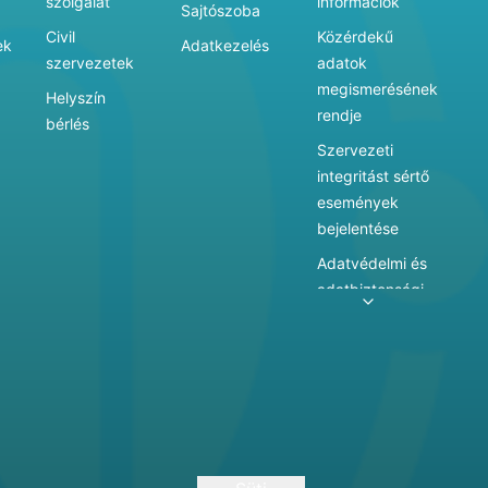
szolgálat
információk
Sajtószoba
Civil
Közérdekű
ek
Adatkezelés
szervezetek
adatok
megismerésének
Helyszín
rendje
bérlés
Szervezeti
integritást sértő
események
bejelentése
Adatvédelmi és
adatbiztonsági
szabályzat
Adatkezelés
Játékszabályzat
Vármegyei
hatókörű városi
múzeum