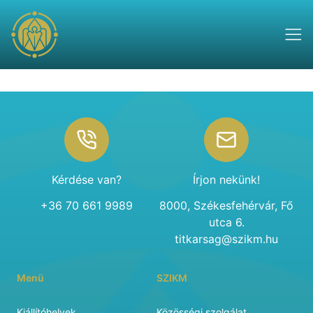
Footer
Kérdése van?
Írjon nekünk!
+36 70 661 9989
8000, Székesfehérvár, Fő
utca 6.
titkarsag@szikm.hu
Menü
SZIKM
Kiállítóhelyek
Közösségi szolgálat