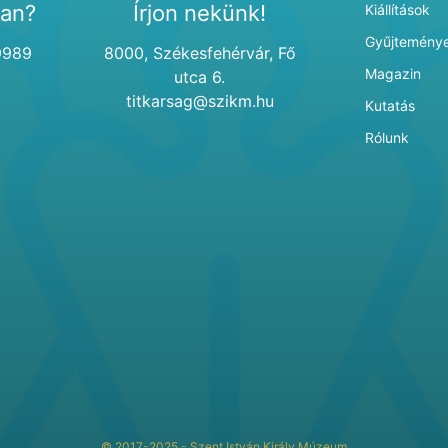
van?
Írjon nekünk!
Kiállítások
Gyűjtemény
9989
8000, Székesfehérvár, Fő
Magazin
utca 6.
titkarsag@szikm.hu
Kutatás
Rólunk
© 2017-2025 - Szent István Király Múzeum