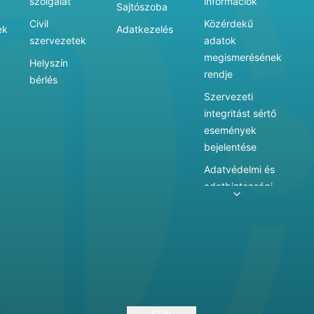
szolgálat
információk
Sajtószoba
Civil
Közérdekű
ek
Adatkezelés
szervezetek
adatok
megismerésének
Helyszín
rendje
bérlés
Szervezeti
integritást sértő
események
bejelentése
Adatvédelmi és
adatbiztonsági
szabályzat
Adatkezelés
Játékszabályzat
Vármegyei
hatókörű városi
múzeum