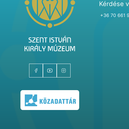
Kérdése 
+36 70 661 
Kiállítóhelyek
Kiállítások
Gyűjtemények
Magazin
Kutatás
Rólunk