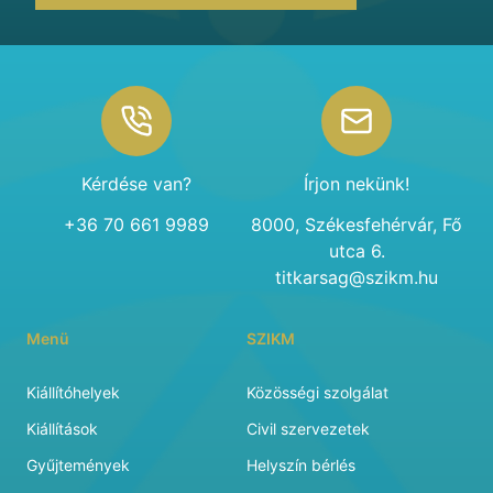
Footer
Kérdése van?
Írjon nekünk!
+36 70 661 9989
8000, Székesfehérvár, Fő
utca 6.
titkarsag@szikm.hu
Menü
SZIKM
Kiállítóhelyek
Közösségi szolgálat
Kiállítások
Civil szervezetek
Gyűjtemények
Helyszín bérlés