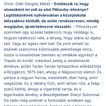
(Fotó: Oláh Gergely Máté)
- Emlékszik rá, hogy
olvasóként mi volt az első Pilinszky-élménye?
Legtöbbünknek nyilvánvalóan a középiskolai
időszakhoz kötődik, de aztán rendszeresen, mindig
megújulva, újraértelmezve visszatér.
- Pilinszkyvel
szerintem úgy szokás találkozni, hogy mindegy is,
hogyan találkozol vele, a lényeg, hogy utána az egész
kell. Vagy az egész nem kell. De pont emiatt az
elsőnek számomra különösebb jelentősége nincs,
össze is keverednek bennem az emlékek egyrészt a
Trapéz és korlát
, másrészt pedig a verslemezek
élménye, aztán Tarján Tamás fantasztikus előkészítője
a Közgázon, 1975-ben, ahogy a
Négysorost
elemzi. És
persze a nagyon furcsa, mesterkélt, éteri hang, amin
megszólal. Az a néhány fotó, amit láttam róla, a faág-
szerű kézfej, ahogy a cigarettát tartja, és a
legerősebb élmény, a
Beszélgetések Sheryl Suttonnal
.
De talán még ezeknél is fontosabb emlékem egy