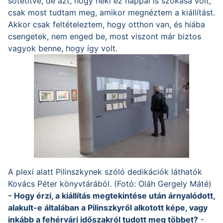
sötétítve, de azt, hogy neki ez nappal is szokása volt,
csak most tudtam meg, amikor megnéztem a kiállítást.
Akkor csak feltételeztem, hogy otthon van, és hiába
csengetek, nem enged be, most viszont már biztos
vagyok benne, hogy így volt.
A plexi alatt Pilinszkynek szóló dedikációk láthatók
Kovács Péter könyvtárából. (Fotó: Oláh Gergely Máté)
- Hogy érzi, a kiállítás megtekintése után árnyalódott,
alakult-e általában a Pilinszkyről alkotott képe, vagy
inkább a fehérvári időszakról tudott meg többet?
-