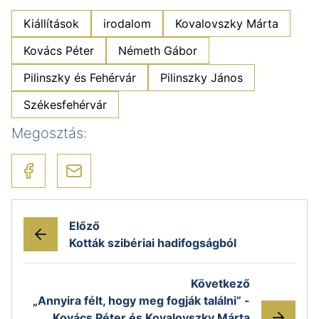
Kiállítások
irodalom
Kovalovszky Márta
Kovács Péter
Németh Gábor
Pilinszky és Fehérvár
Pilinszky János
Székesfehérvár
Megosztás:
Előző
Kották szibériai hadifogságból
Következő
„Annyira félt, hogy meg fogják találni” -
Kovács Péter és Kovalovszky Márta