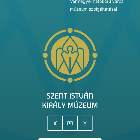
Vármegyei hatókörű városi
múzeum szolgáltatásai