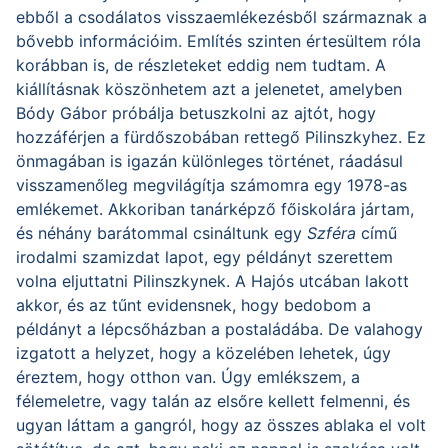
ebből a csodálatos visszaemlékezésből származnak a
bővebb információim. Említés szinten értesültem róla
korábban is, de részleteket eddig nem tudtam. A
kiállításnak köszönhetem azt a jelenetet, amelyben
Bódy Gábor próbálja betuszkolni az ajtót, hogy
hozzáférjen a fürdőszobában rettegő Pilinszkyhez. Ez
önmagában is igazán különleges történet, ráadásul
visszamenőleg megvilágítja számomra egy 1978-as
emlékemet. Akkoriban tanárképző főiskolára jártam,
és néhány barátommal csináltunk egy
Szféra
című
irodalmi szamizdat lapot, egy példányt szerettem
volna eljuttatni Pilinszkynek. A Hajós utcában lakott
akkor, és az tűnt evidensnek, hogy bedobom a
példányt a lépcsőházban a postaládába. De valahogy
izgatott a helyzet, hogy a közelében lehetek, úgy
éreztem, hogy otthon van. Úgy emlékszem, a
félemeletre, vagy talán az elsőre kellett felmenni, és
ugyan láttam a gangról, hogy az összes ablaka el volt