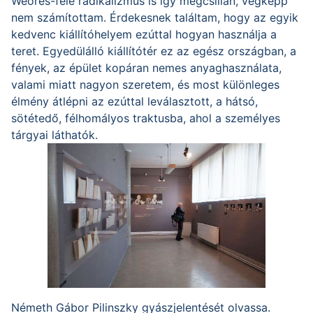
Weöres-féle radikalizmus is így megcsillan, végképp
nem számítottam. Érdekesnek találtam, hogy az egyik
kedvenc kiállítóhelyem ezúttal hogyan használja a
teret. Egyedülálló kiállítótér ez az egész országban, a
fények, az épület kopáran nemes anyaghasználata,
valami miatt nagyon szeretem, és most különleges
élmény átlépni az ezúttal leválasztott, a hátsó,
sötétedő, félhomályos traktusba, ahol a személyes
tárgyai láthatók.
Németh Gábor Pilinszky gyászjelentését olvassa.