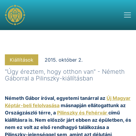
Kiállítások
2015. október 2.
"Úgy éreztem, hogy otthon van" - Németh
Gáborral a Pilinszky-kiállításban
Németh Gábor íróval, egyetemi tanárral az
Új Magyar
Képtár-beli felolvasása
másnapján ellátogattunk az
Országzászló térre, a
Pilinszky és Fehérvár
című
kiállításra is. Nem először járt ebben az épületben, és
nem ez volt az első rendhagyó találkozása a
Pilinszky-jelenséggel sem, amint azt délutáni,