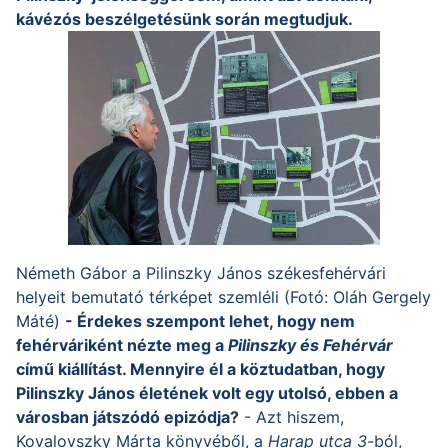
kávézós beszélgetésünk során megtudjuk.
Németh Gábor a Pilinszky János székesfehérvári
helyeit bemutató térképet szemléli (Fotó: Oláh Gergely
Máté)
- Érdekes szempont lehet, hogy nem
fehérváriként nézte meg a
Pilinszky és Fehérvár
című kiállítást. Mennyire él a köztudatban, hogy
Pilinszky János életének volt egy utolsó, ebben a
városban játszódó epizódja?
- Azt hiszem,
Kovalovszky Márta könyvéből, a
Harap utca 3
-ból,