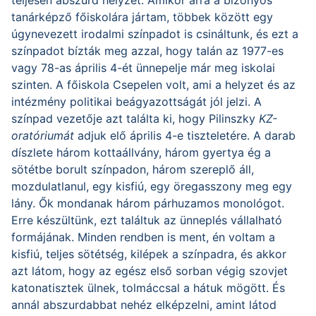
teljesen abszurd helyzet. Amikor arra a bizonyos
tanárképző főiskolára jártam, többek között egy
úgynevezett irodalmi színpadot is csináltunk, és ezt a
színpadot bízták meg azzal, hogy talán az 1977-es
vagy 78-as április 4-ét ünnepelje már meg iskolai
szinten. A főiskola Csepelen volt, ami a helyzet és az
intézmény politikai beágyazottságát jól jelzi. A
színpad vezetője azt találta ki, hogy Pilinszky
KZ-
oratóriumát
adjuk elő április 4-e tiszteletére. A darab
díszlete három kottaállvány, három gyertya ég a
sötétbe borult színpadon, három szereplő áll,
mozdulatlanul, egy kisfiú, egy öregasszony meg egy
lány. Ők mondanak három párhuzamos monológot.
Erre készültünk, ezt találtuk az ünneplés vállalható
formájának. Minden rendben is ment, én voltam a
kisfiú, teljes sötétség, kilépek a színpadra, és akkor
azt látom, hogy az egész első sorban végig szovjet
katonatisztek ülnek, tolmáccsal a hátuk mögött. És
annál abszurdabbat nehéz elképzelni, amint látod