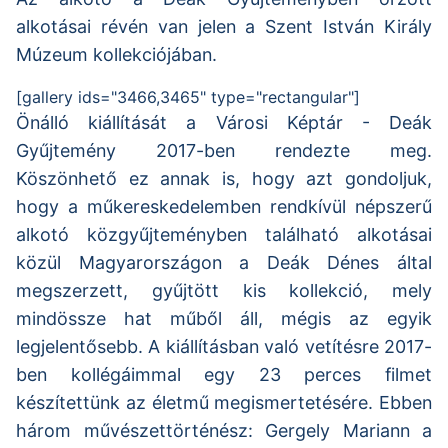
alkotásai révén van jelen a Szent István Király
Múzeum kollekciójában.
[gallery ids="3466,3465" type="rectangular"]
Önálló kiállítását a Városi Képtár - Deák
Gyűjtemény 2017-ben rendezte meg.
Köszönhető ez annak is, hogy azt gondoljuk,
hogy a műkereskedelemben rendkívül népszerű
alkotó közgyűjteményben található alkotásai
közül Magyarországon a Deák Dénes által
megszerzett, gyűjtött kis kollekció, mely
mindössze hat műből áll, mégis az egyik
legjelentősebb. A kiállításban való vetítésre 2017-
ben kollégáimmal egy 23 perces filmet
készítettünk az életmű megismertetésére. Ebben
három művészettörténész: Gergely Mariann a