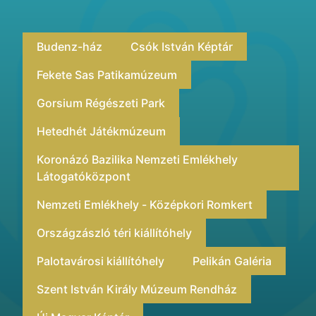
Budenz-ház
Csók István Képtár
Fekete Sas Patikamúzeum
Gorsium Régészeti Park
Hetedhét Játékmúzeum
Koronázó Bazilika Nemzeti Emlékhely
Látogatóközpont
Nemzeti Emlékhely - Középkori Romkert
Országzászló téri kiállítóhely
Palotavárosi kiállítóhely
Pelikán Galéria
Szent István Király Múzeum Rendház