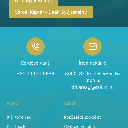
Új Magyar Képtár
Városi Képtár - Deák Gyűjtemény
Footer
Kérdése van?
Írjon nekünk!
+36 70 661 9989
8000, Székesfehérvár, Fő
utca 6.
titkarsag@szikm.hu
Menü
SZIKM
Kiállítóhelyek
Közösségi szolgálat
Kiállítások
Civil szervezetek