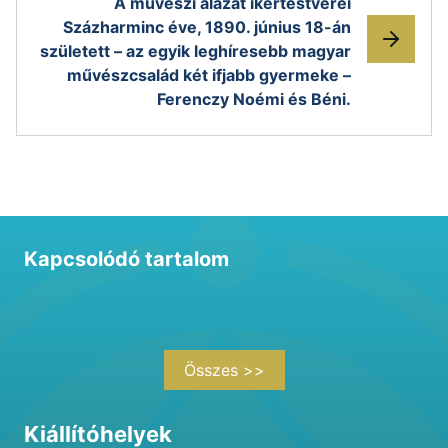
A művészi alázat ikertestvérei
Százharminc éve, 1890. június 18-án
született – az egyik leghíresebb magyar
művészcsalád két ifjabb gyermeke –
Ferenczy Noémi és Béni.
Kapcsolódó tartalom
Összes >>
Kiállítóhelyek