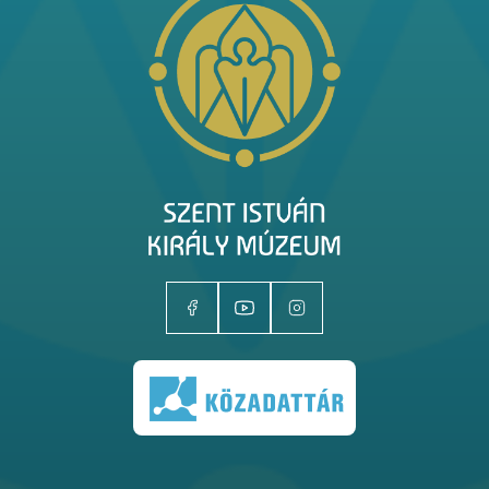
Kiállítóhelyek
Kiállítások
Gyűjtemények
Magazin
Kutatás
Rólunk