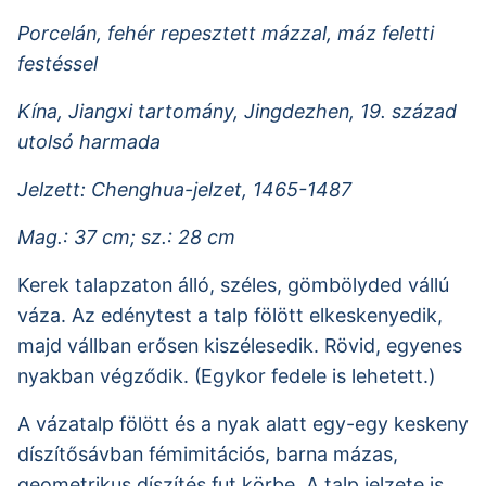
Porcelán, fehér repesztett mázzal, máz feletti
festéssel
Kína, Jiangxi tartomány, Jingdezhen, 19. század
utolsó harmada
Jelzett: Chenghua-jelzet, 1465-1487
Mag.: 37 cm; sz.: 28 cm
Kerek talapzaton álló, széles, gömbölyded vállú
váza. Az edénytest a talp fölött elkeskenyedik,
majd vállban erősen kiszélesedik. Rövid, egyenes
nyakban végződik. (Egykor fedele is lehetett.)
A vázatalp fölött és a nyak alatt egy-egy keskeny
díszítősávban fémimitációs, barna mázas,
geometrikus díszítés fut körbe. A talp jelzete is