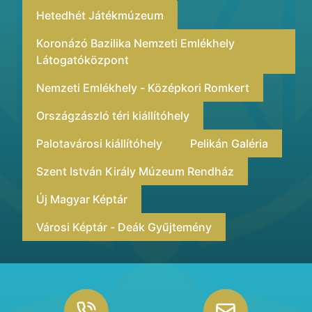
Hetedhét Játékmúzeum
Koronázó Bazilika Nemzeti Emlékhely
Látogatóközpont
Nemzeti Emlékhely - Középkori Romkert
Országzászló téri kiállítóhely
Palotavárosi kiállítóhely
Pelikán Galéria
Szent István Király Múzeum Rendház
Új Magyar Képtár
Városi Képtár - Deák Gyűjtemény
Footer