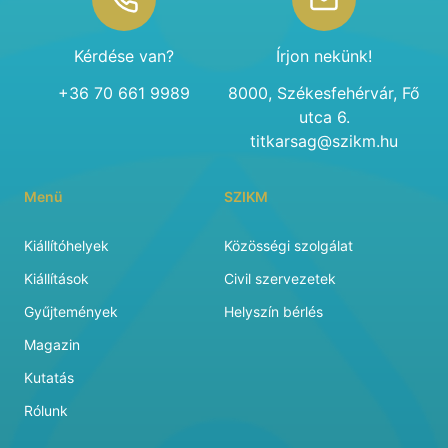
Kérdése van?
Írjon nekünk!
+36 70 661 9989
8000, Székesfehérvár, Fő
utca 6.
titkarsag@szikm.hu
Menü
SZIKM
Kiállítóhelyek
Közösségi szolgálat
Kiállítások
Civil szervezetek
Gyűjtemények
Helyszín bérlés
Magazin
Kutatás
Rólunk