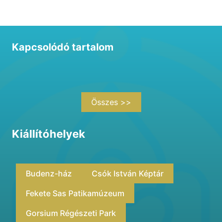
Kapcsolódó tartalom
Összes >>
Kiállítóhelyek
Budenz-ház
Csók István Képtár
Fekete Sas Patikamúzeum
Gorsium Régészeti Park