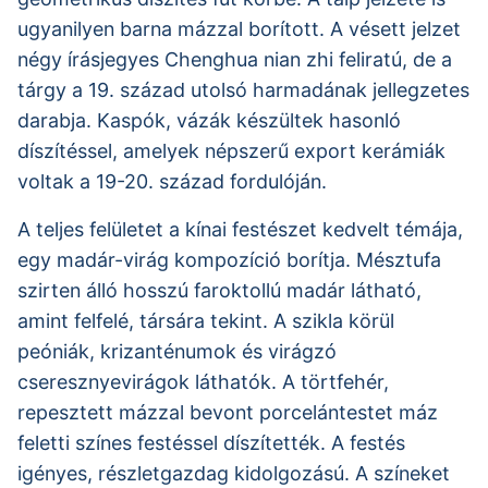
ugyanilyen barna mázzal borított. A vésett jelzet
négy írásjegyes Chenghua nian zhi feliratú, de a
tárgy a 19. század utolsó harmadának jellegzetes
darabja. Kaspók, vázák készültek hasonló
díszítéssel, amelyek népszerű export kerámiák
voltak a 19-20. század fordulóján.
A teljes felületet a kínai festészet kedvelt témája,
egy madár-virág kompozíció borítja. Mésztufa
szirten álló hosszú faroktollú madár látható,
amint felfelé, társára tekint. A szikla körül
peóniák, krizanténumok és virágzó
cseresznyevirágok láthatók. A törtfehér,
repesztett mázzal bevont porcelántestet máz
feletti színes festéssel díszítették. A festés
igényes, részletgazdag kidolgozású. A színeket