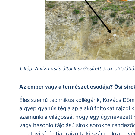
1. kép: A vízmosás által kiszélesített árok oldal
Az ember vagy a természet csodája? Ősi sírok
Éles szemű technikus kollégánk, Kovács Dömöt
a gyep gyanús téglalap alakú foltokat rajzol ki
számunkra világossá, hogy egy úgynevezett 
vagy hasonló tájolású sírok sorokba rendező
tucatnyi sír foltját rajzolta ki számunkra eg