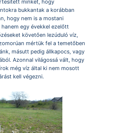
rtesített minket, hogy
ontokra bukkantak a korábban
an, hogy nem is a mostani
 hanem egy évekkel ezelőtt
őzéseket követően lezúduló víz,
szomorúan mértük fel a temetőben
ánk, másutt pedig állkapocs, vagy
ából. Azonnal világossá vált, hogy
írok még víz által ki nem mosott
ást kell végezni.