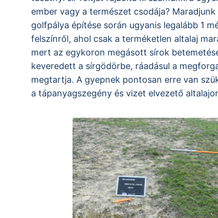
ember vagy a természet csodája? Maradjunk 
golfpálya építése során ugyanis legalább 1 mét
felszínről, ahol csak a terméketlen altalaj m
mert az egykoron megásott sírok betemetése
keveredett a sírgödörbe, ráadásul a megforgat
megtartja. A gyepnek pontosan erre van szüks
a tápanyagszegény és vizet elvezető altala