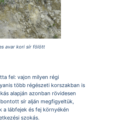
 avar kori sír fölött
ta fel: vajon milyen régi
yanis több régészeti korszakban is
zokás alapján azonban rövidesen
bontott sír alján megfigyeltük,
k a lábfejek és fej környékén
etkezési szokás.