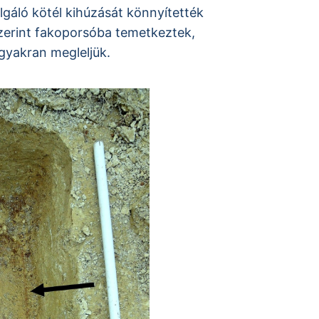
lgáló kötél kihúzását könnyítették
zerint fakoporsóba temetkeztek,
gyakran megleljük.