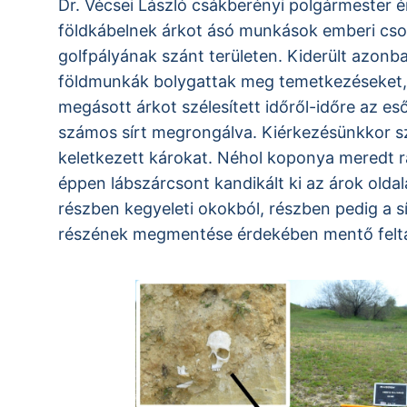
Dr. Vécsei László csákberényi polgármester é
földkábelnek árkot ásó munkások emberi cs
golfpályának szánt területen. Kiderült azonb
földmunkák bolygattak meg temetkezéseket,
megásott árkot szélesített időről-időre az es
számos sírt megrongálva. Kiérkezésünkkor 
keletkezett károkat. Néhol koponya meredt r
éppen lábszárcsont kandikált ki az árok oldal
részben kegyeleti okokból, részben pedig a s
részének megmentése érdekében mentő feltár