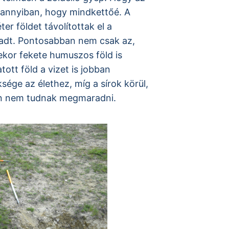
annyiban, hogy mindkettőé. A
er földet távolítottak el a
aradt. Pontosabban nem csak az,
kor fekete humuszos föld is
ott föld a vizet is jobban
ége az élethez, míg a sírok körül,
jon nem tudnak megmaradni.