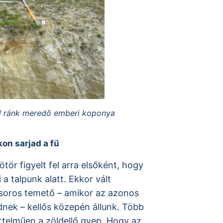
ából ránk meredő emberi koponya
on sarjad a fű
ör figyelt fel arra elsőként, hogy
 a talpunk alatt. Ekkor vált
soros temető – amikor az azonos
dnek – kellős közepén állunk. Több
yértelműen a zöldellő gyep. Hogy az