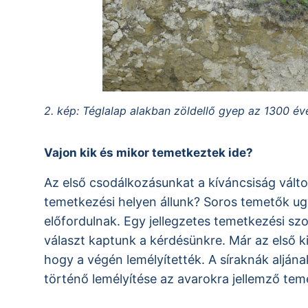
2. kép: Téglalap alakban zöldellő gyep az 1300 éves
Vajon kik és mikor temetkeztek ide?
Az első csodálkozásunkat a kíváncsiság váltot
temetkezési helyen állunk? Soros temetők ug
előfordulnak. Egy jellegzetes temetkezési s
választ kaptunk a kérdésünkre. Már az első ki
hogy a végén lemélyítették. A síraknák aljána
történő lemélyítése az avarokra jellemző tem