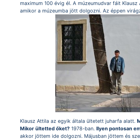
maximum 100 évig él. A múzeumudvar fáit Klausz A
amikor a múzeumba jött dolgozni. Az éppen virágz
Klausz Attila az egyik általa ültetett juharfa alatt.
M
Mikor ültetted őket?
1978-ban.
Ilyen pontosan em
akkor jöttem ide dolgozni. Májusban jöttem és sz