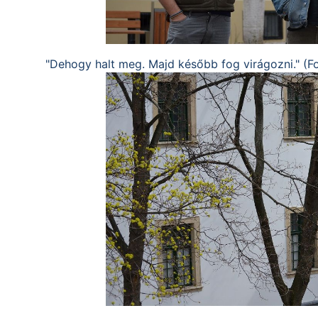
"Dehogy halt meg. Majd később fog virágozni." (F