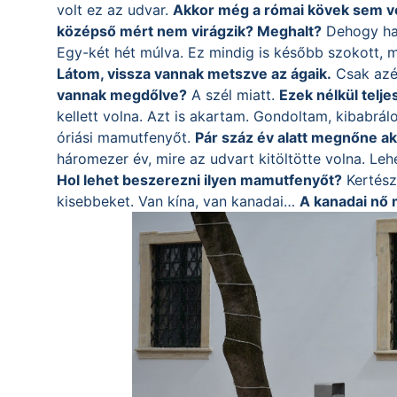
volt ez az udvar.
Akkor még a római kövek sem vol
középső mért nem virágzik? Meghalt?
Dehogy hal
Egy-két hét múlva. Ez mindig is később szokott, 
Látom, vissza vannak metszve az ágaik.
Csak azér
vannak megdőlve?
A szél miatt.
Ezek nélkül telje
kellett volna. Azt is akartam. Gondoltam, kibabrá
óriási mamutfenyőt.
Pár száz év alatt megnőne ak
háromezer év, mire az udvart kitöltötte volna. Le
Hol lehet beszerezni ilyen mamutfenyőt?
Kertésze
kisebbeket. Van kína, van kanadai…
A kanadai nő