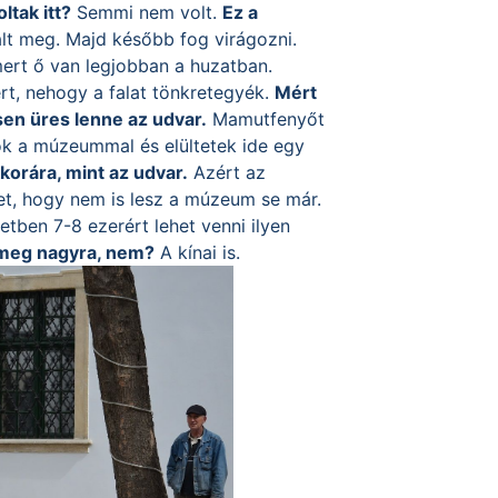
tak itt?
Semmi nem volt.
Ez a
t meg. Majd később fog virágozni.
mert ő van legjobban a huzatban.
t, nehogy a falat tönkretegyék.
Mért
sen üres lenne az udvar.
Mamutfenyőt
lok a múzeummal és elültetek ide egy
korára, mint az udvar.
Azért az
het, hogy nem is lesz a múzeum se már.
tben 7-8 ezerért lehet venni ilyen
 meg nagyra, nem?
A kínai is.