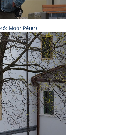
otó: Moór Péter)