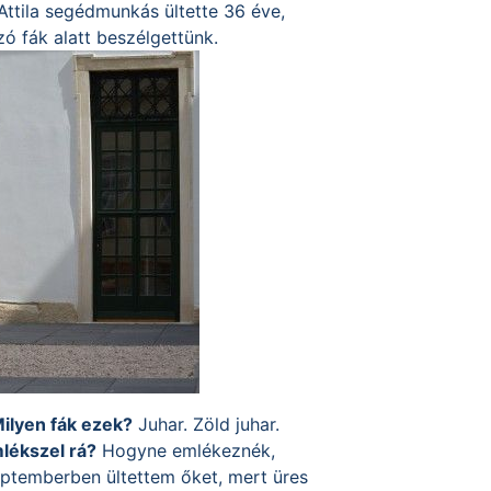
ttila segédmunkás ültette 36 éve,
ó fák alatt beszélgettünk.
ilyen fák ezek?
Juhar. Zöld juhar.
lékszel rá?
Hogyne emlékeznék,
eptemberben ültettem őket, mert üres