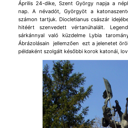
Április 24-dike, Szent György napja a né
nap. A névadót, Györgyöt a katonaszente
számon tartjuk. Diocletianus császár idejéb
hitéért szenvedett vértanúhalált. Legen
sárkánnyal való küzdelme Lybia taromá
Ábrázolásain jellemzően ezt a jelenetet örö
példaként szolgált későbbi korok katonái, lov