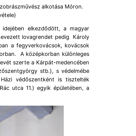
szobrászművész alkotása Móron.
vétele)
n idejében elkezdődött, a magyar
elnevezett lovagrendet pedig Károly
rban a fegyverkovácsok, kovácsok
korban. A középkorban különleges
i nevét szerte a Kárpát-medencében
zőszentgyörgy stb.), s védelmébe
ázi védőszentként is tisztelték
Rác utca 11.) egyik épületében, a