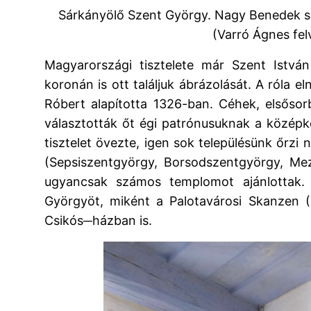
Sárkányölő Szent György. Nagy Benedek 
(Varró Ágnes fel
Magyarországi tisztelete már Szent Istvá
koronán is ott találjuk ábrázolását. A róla 
Róbert alapította 1326-ban. Céhek, elsőso
választották őt égi patrónusuknak a közép
tisztelet övezte, igen sok településünk őrz
(Sepsiszentgyörgy, Borsodszentgyörgy, Me
ugyancsak számos templomot ajánlottak. H
Györgyöt, miként a Palotavárosi Skanzen (
Csikós─házban is.