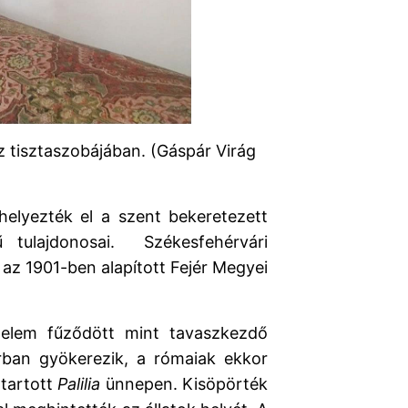
 tisztaszobájában. (Gáspár Virág
helyezték el a szent bekeretezett
 tulajdonosai. Székesfehérvári
az 1901-ben alapított Fejér Megyei
elem fűződött mint tavaszkezdő
ban gyökerezik, a rómaiak ekkor
 tartott
Palilia
ünnepen. Kisöpörték