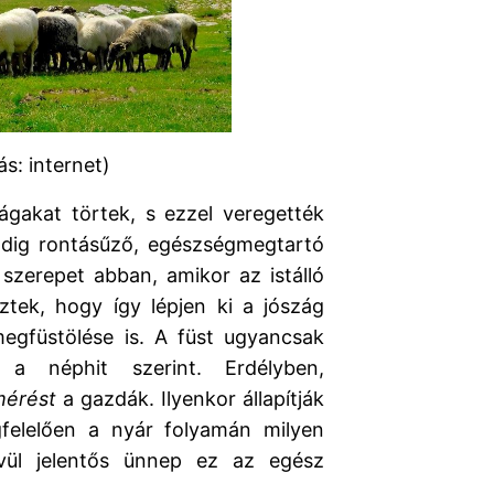
ás: internet)
ágakat törtek, s ezzel veregették
ndig rontásűző, egészségmegtartó
szerepet abban, amikor az istálló
ztek, hogy így lépjen ki a jószág
megfüstölése is. A füst ugyancsak
t a néphit szerint. Erdélyben,
mérést
a gazdák. Ilyenkor állapítják
elelően a nyár folyamán milyen
vül jelentős ünnep ez az egész