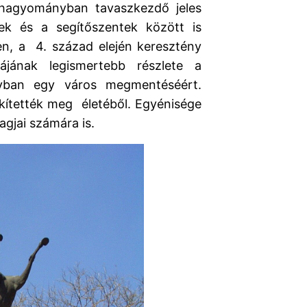
phagyományban tavaszkezdő jeles
k és a segítőszentek között is
en, a 4. század elején keresztény
dájának legismertebb részlete a
nyban egy város megmentéséért.
kítették meg életéből. Egyénisége
agjai számára is.