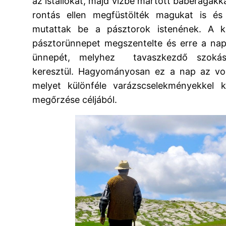
az istállókat, majd vízbe mártott babérágakka
rontás ellen megfüstölték magukat is és 
mutattak be a pásztorok istenének. A 
pásztorünnepet megszentelte és erre a nap
ünnepét, melyhez tavaszkezdő szokás
keresztül. Hagyományosan ez a nap az volt
melyet különféle varázscselekményekkel k
megőrzése céljából.