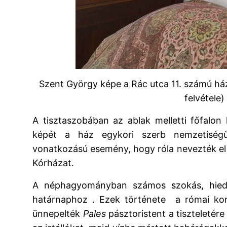
Szent György képe a Rác utca 11. számú ház
felvétele)
A tisztaszobában az ablak melletti főfalon 
képét a ház egykori szerb nemzetiségű
vonatkozású esemény, hogy róla nevezték el 
Kórházat.
A néphagyományban számos szokás, hied
határnaphoz . Ezek története a római kor
ünnepelték
Pales
pásztoristent a tiszteletére