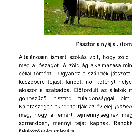
Pásztor a nyájjal. (forr
Általánosan ismert szokás volt, hogy zöld 
meg a jószágot. A zöld ág alkalmazása mi
céllal történt. Ugyanez a szándék játszott 
küszöbére tojást, láncot, női kötényt helye
először a szabadba. Előfordult az állatok 
gonoszűző, tisztító tulajdonsággal bír
Kalotaszegen ekkor tartják az év eleji
juhbe
meg, hogy a lemért tejmennyiségnek megf
sorrendben, mennyi tejet kapnak. Rendkí
faluközösség számára.