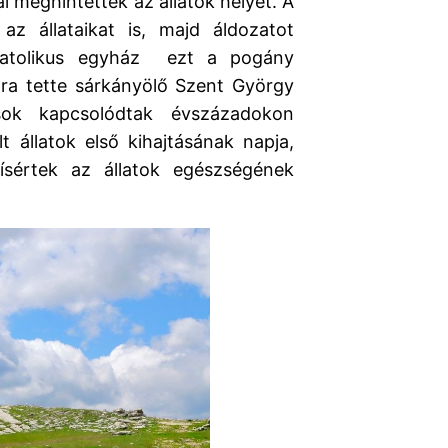
l meghintették az állatok helyét. A
az állataikat is, majd áldozatot
katolikus egyház ezt a pogány
ra tette sárkányölő Szent György
ok kapcsolódtak évszázadokon
 állatok első kihajtásának napja,
ísértek az állatok egészségének