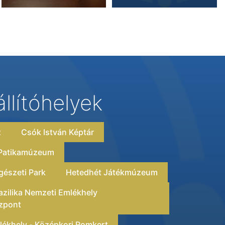
állítóhelyek
z
Csók István Képtár
 Patikamúzeum
észeti Park
Hetedhét Játékmúzeum
zilika Nemzeti Emlékhely
zpont
ékhely - Középkori Romkert