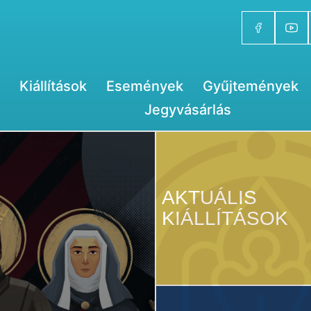
Kiállítások
Események
Gyűjtemények
Jegyvásárlás
AKTUÁLIS
KIÁLLÍTÁSOK