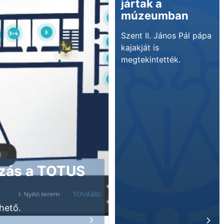
jártak a
múzeumban
Szent II. János Pál pápa
kajakját is
megtekintették.
mazás a TOTUS
hető.