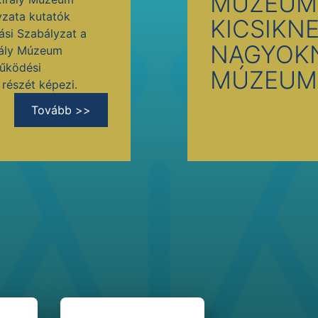
MÚZEUM
yzata kutatók
KICSIKNE
ási Szabályzat a
NAGYOK
rály Múzeum
Működési
MÚZEUM
részét képezi.
Tovább >>