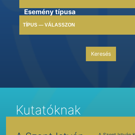
Esemény típusa
TÍPUS — VÁLASSZON
Keresés
Kutatóknak
A Szent István 