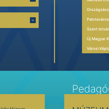
Országzászló
Palotavárosi
Szent Istv
Új Magyar K
Városi Képt
Pedagó
Király Múzeum