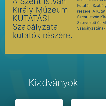
A Szent István
Kutatási Szabál
Király Múzeum
részére. A Kutat
KUTATÁSI
Szent István Ki
Szervezeti és 
Szabályzata
Szabályzatának 
kutatók részére.
Kiadványok