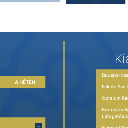
Ki
Budenz-há
A HÉTEN
Fekete Sas
Gorsium Rég
Koronázó Ba
Látogatókö
Nemzeti Eml