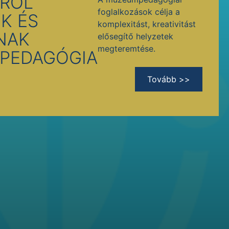
RÓL
foglalkozások célja a
K ÉS
komplexitást, kreativitást
NAK
elősegítő helyzetek
megteremtése.
PEDAGÓGIA
Tovább >>