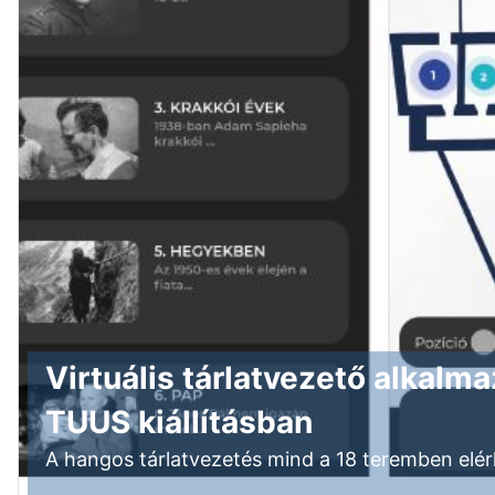
Virtuális tárlatvezető alkal
TUUS kiállításban
A hangos tárlatvezetés mind a 18 teremben elér