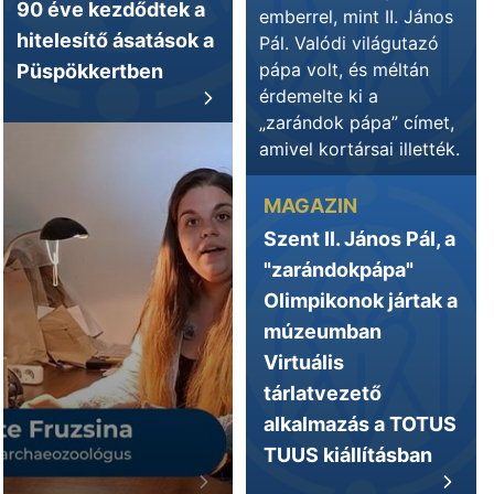
90 éve kezdődtek a
emberrel, mint II. János
hitelesítő ásatások a
Pál. Valódi világutazó
pápa volt, és méltán
Püspökkertben
érdemelte ki a
„zarándok pápa” címet,
amivel kortársai illették.
MAGAZIN
Szent II. János Pál, a
"zarándokpápa"
Olimpikonok jártak a
múzeumban
Virtuális
tárlatvezető
alkalmazás a TOTUS
TUUS kiállításban