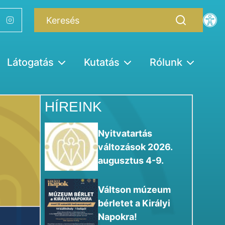
Látogatás
Kutatás
Rólunk
HÍREINK
Nyitvatartás
változások 2026.
augusztus 4-9.
Váltson múzeum
bérletet a Királyi
Napokra!