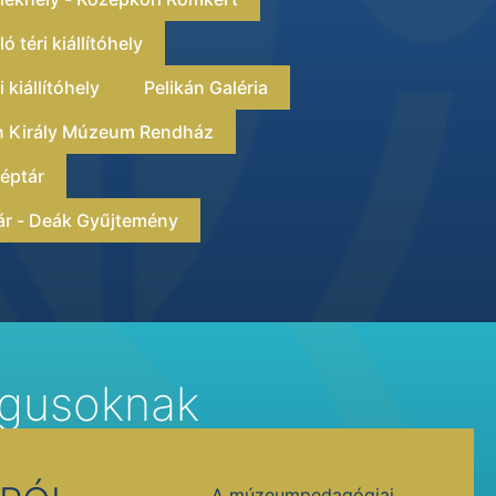
 téri kiállítóhely
 kiállítóhely
Pelikán Galéria
án Király Múzeum Rendház
éptár
ár - Deák Gyűjtemény
gusoknak
A múzeumpedagógiai