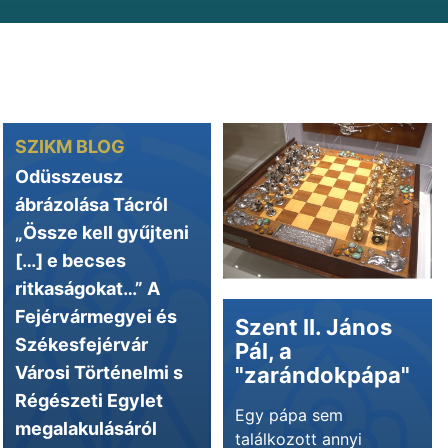
SZIKM BLOG
Odüsszeusz
ábrázolása Tácról
„Össze kell gyűjteni
[…] e becses
ritkaságokat…” A
Fejérvármegyei és
Szent II. János
Székesfejérvár
Pál, a
Városi Történelmi s
"zarándokpápa"
Régészeti Egylet
Egy pápa sem
megalakulásáról
találkozott annyi