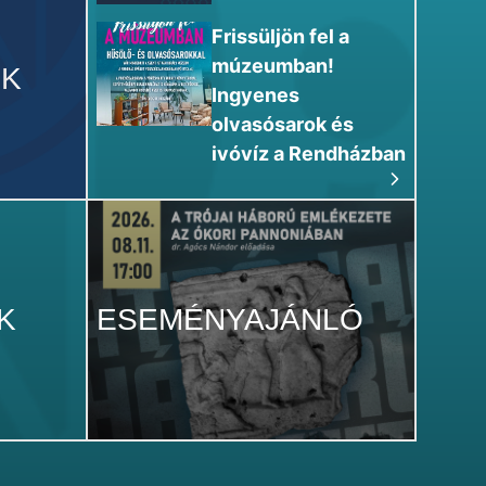
Frissüljön fel a
múzeumban!
EK
Ingyenes
olvasósarok és
ivóvíz a Rendházban
K
ESEMÉNYAJÁNLÓ